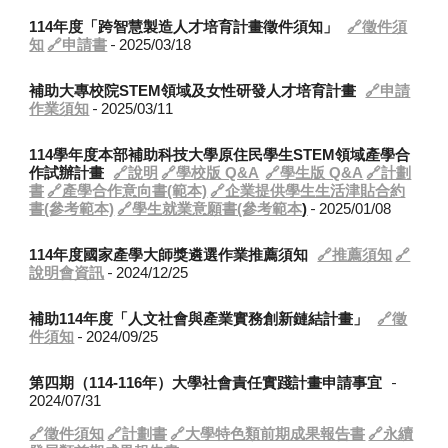
114年度「跨智慧製造人才培育計畫徵件須知」
🔗徵件須
-
知
🔗申請書
2025/03/18
補助大專校院STEM領域及女性研發人才培育計畫
🔗申請
-
作業須知
2025/03/11
114學年度本部補助科技大學原住民學生STEM領域產學合
作試辦計畫
🔗說明
🔗學校版 Q&A
🔗學生版 Q&A
🔗計劃
書
🔗產學合作意向書(範本)
🔗企業提供學生生活津貼合約
-
書(參考範本)
🔗學生就業意願書(參考範本
)
202
5
/
01
/
08
114年度國家產學大師獎遴選作業推薦須知
🔗推薦須知
🔗
-
說明會資訊
2024/12/25
補助114年度「人文社會與產業實務創新鏈結計畫」
🔗徵
-
件須知
2024/09/25
-
第四期（114-116年）大學社會責任實踐計畫申請事宜
2024/07/31
🔗徵件須知
🔗計劃書
🔗大學特色類前期成果報告書
🔗永續